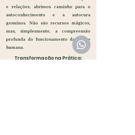
e relações, abrimos caminho para o
autoconhecimento e a autocura
genuínos. Não são recursos mágicos,
mas, simplesmente, a compreensão
profunda do funcionamento da psique
humana.
Transformação na Prática:
porque não existe Cura apenas
com Teoria
O
inconsciente
não é um arquivo morto
de memórias; ele
está impresso no
corpo, refletido nos nossos gestos,
dores e doenças.
Por isso, o Método
Surgir Sistêmico combina
conhecimento teórico com práticas
terapêuticas. Cada atividade proposta