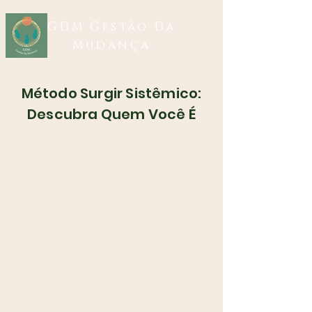
GDM Gestão Da
Mudança
Método Surgir Sistêmico:
Descubra Quem Você É
Se você chegou até aqui, é
porque alguma fagulha de
inquietação sobre si mesmo
acendeu.
Quem é você, afinal?
De onde veio?
E, mais intrigante ainda,
para onde está indo?