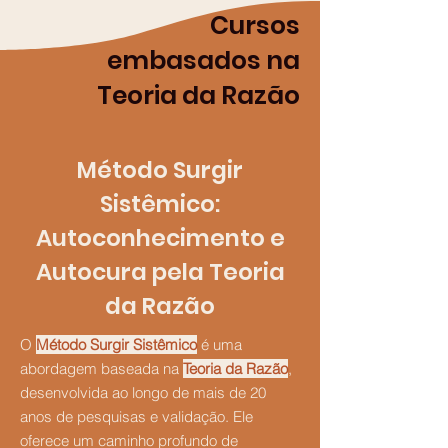
Cursos
embasados na
Teoria da Razão
Método Surgir
Sistêmico:
Autoconhecimento e
Autocura pela Teoria
da Razão
O
Método Surgir Sistêmico
é uma
abordagem baseada na
Teoria da Razão
,
desenvolvida ao longo de mais de 20
anos de pesquisas e validação. Ele
oferece um caminho profundo de