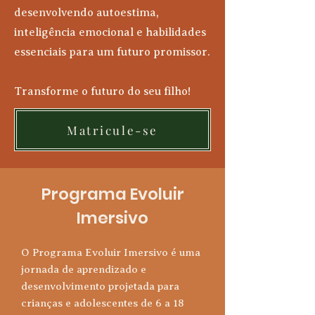
desenvolvendo autoestima,
inteligência emocional e habilidades
essenciais para um futuro promissor.
Transforme o futuro do seu filho!
Matricule-se
Programa Evoluir
Imersivo
O Programa Evoluir Imersivo é uma
jornada de aprendizado e
desenvolvimento projetada para
crianças e adolescentes de 6 a 18