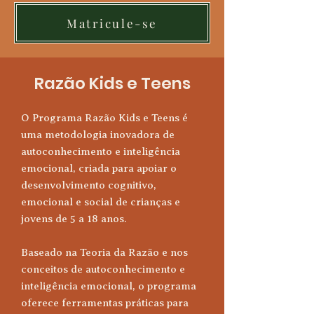
Matricule-se
Razão Kids e Teens
O Programa Razão Kids e Teens é
uma metodologia inovadora de
autoconhecimento e inteligência
emocional, criada para apoiar o
desenvolvimento cognitivo,
emocional e social de crianças e
jovens de 5 a 18 anos.
Baseado na Teoria da Razão e nos
conceitos de autoconhecimento e
inteligência emocional, o programa
oferece ferramentas práticas para