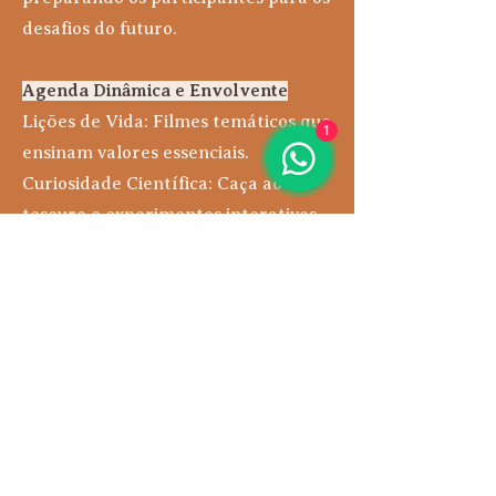
desafios do futuro.
Agenda Dinâmica e Envolvente
Lições de Vida: Filmes temáticos que
1
ensinam valores essenciais.
Curiosidade Científica: Caça ao
tesouro e experimentos interativos.
Oficinas Criativas: Jogos
cooperativos e show de talentos
para autoexpressão e trabalho em
equipe.
Atividades Psicopedagógicas
Pensamento Crítico: Noite de
investigação e mistérios.
Habilidades Sociais: Piqueniques