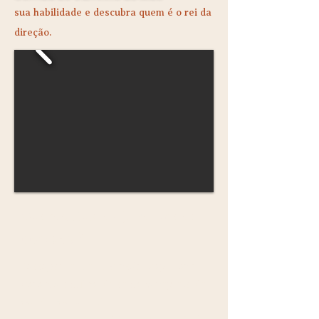
sua habilidade e descubra quem é o rei da
direção.
Quanto Custa? (E vale cada
centavo!)
Passaporte de Diversão Zap Park -
Garanta um final de semana repleto de
aventuras! 🎢🎠🎡