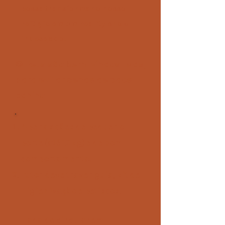
possa transformar o nosso
refúgio em um reality show
indesejado.
🐶 Pets são bem-vindos! Mas,
para evitar cenas de caos
canino:
Apenas cães de pequeno
porte (até 10kg) e de bom
comportamento.
Tutor deve trazer guia, kit de
higienização e petiscos.
Nada de circularem