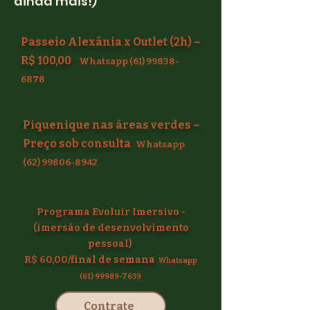
ainda mais!)
Passeio Alexânia x Outlet (2h) –
R$ 100,00
Whatsapp
(61) 99838-
6878
Piquenique nas áreas verdes –
Preço sob consulta
Whatsapp
(62) 99806-8942
Programa Evoluir Imersivo -
(imersão de desenvolvimento
pessoal)
R$ 60,00/final de semana
Whatsapp
(61) 99989-7639
Contrate