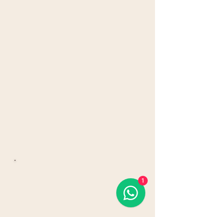
para a sua proteção.
Reservas e Cancelamentos
(Ou: "O que acontece se
minha vida mudar de
planos?")
🔹
Reserva só confirmada
com pagamento
antecipado
.
Política de Cancelamento:
🔄
1
Cancelamento até 7 dias antes:
reembolso total.