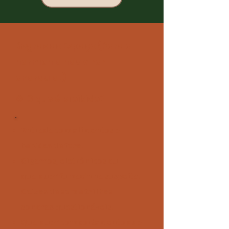
Regras do Espaço (Para a
harmonia não virar
anarquia!)
🚫 O que é proibido?
Entrada com alimentos e
bebidas de fora.
Cigarros, eletrônicos ou
qualquer fumacinha suspeita.
Caixas de som e trilhas
sonoras questionáveis.
Qualquer comportamento que