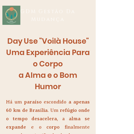
GDM Gestão Da
Mudança
Day Use "Voilà House"
Uma Experiência Para
o Corpo
a Alma e o Bom
Humor
Há um
paraíso
escondido
a apenas
60 km de Brasília
. Um
refúgio onde
o tempo desacelera
, a
alma se
expande
e o
corpo
finalmente