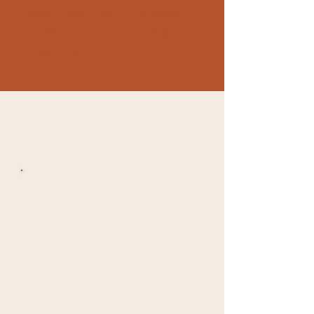
sozinhos! E sem invasões
nas áreas de alimentação ou
piscinas.
O que levar? (Além da
vontade de relaxar)
Roupas e calçados confortáveis
Protetor solar e repelente
(porque a natureza é linda, mas
tem mosquitos)
Garrafinha de água
Remédios de uso pessoal
Traga seu Skate e equipamentos