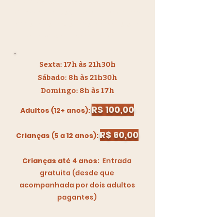
Seu passaporte é válido para um dia de
diversão no Zap Park e pode ser
utilizado na sexta-feira ou no sábado
ou no domingo – você escolhe!
Sexta: 17h às 21h30h
Sábado: 8h às 21h30h
Domingo: 8h às 17h​
R$ 100,00
​Adultos (12+ anos):
R$ 60,00
Crianças (5 a 12 anos):
Crianças até 4 anos:
Entrada
gratuita (desde que
acompanhada por dois adultos
pagantes)