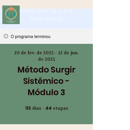
GDM Gestão Da
Mudança
O programa terminou
20 de fev. de 2025 - 12 de jun.
de 2025
Método Surgir
Sistêmico -
Módulo 3
113
44
113 dias
44 etapas
dias
etapas